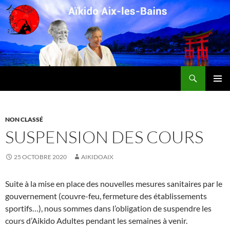
Aller
au
contenu
Recherche
Club affilié à la Fédération Française d'Aïkido et de Budo-50 ans d'Amitiés-
MENU
PRINCI
NON CLASSÉ
SUSPENSION DES COURS
25 OCTOBRE 2020
AIKIDOAIX
Suite à la mise en place des nouvelles mesures sanitaires par le
gouvernement (couvre-feu, fermeture des établissements
sportifs…), nous sommes dans l’obligation de suspendre les
cours d’Aikido Adultes pendant les semaines à venir.